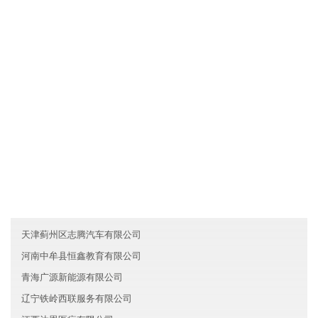
辽宁丹东尚辉化工有限公司拥有先进的现代化生产设备和生产工
艺，确保产品品质不仅达到国家标准，而且优于国家标准；发挥公
司原材料采购优势和成本管控优势，使产品的性价比较优；直接与
国际和国内原材料生产厂家合作，确保原材料进货渠道都是来自化
工原料知名生产企业。
友情链接
四川自贡泽华生物科技股份有限公司
北京大兴区航朋信息技术股份有限公司
福建莆田尚辉智能制造有限公司
天津蓟州区志腾汽车有限公司
河南中牟县恒鑫教育有限公司
青海广源新能源有限公司
辽宁铁岭西联服务有限公司